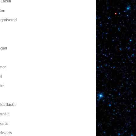
 Lazuli
ten
goriserad
ngen
mor
ll
dot
kattkista
rosit
varts
nkvarts