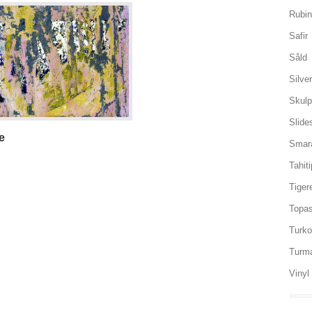
Rubi
Safir
Såld
Silve
Skulp
Slid
e
Smar
Tahiti
Tiger
Topa
Turk
Turma
Vinyl