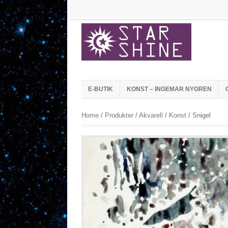
E-BUTIK
KONST – INGEMAR NYGREN
Home
/
Produkter
/
Akvarell
/
Konst
/
Snigel