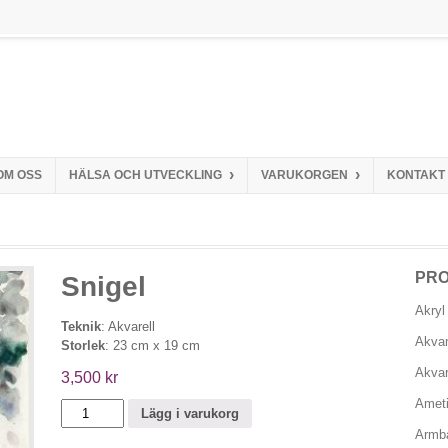
›
›
OM OSS
HÄLSA OCH UTVECKLING
VARUKORGEN
KONTAKT
PR
Snigel
Akryl
Teknik
: Akvarell
Akva
Storlek
: 23 cm x 19 cm
Akvar
3,500
kr
Ameti
Snigel
Lägg i varukorg
mängd
Armb