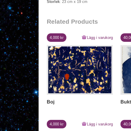
Storlek
: 23 cm x 19 cm
Related Products
4,000
kr
Lägg i varukorg
40,
Boj
Bukt
4,000
kr
Lägg i varukorg
40,