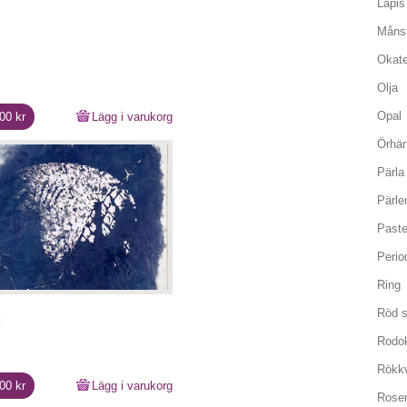
Lapis
Måns
Okate
Olja
Opal
000
kr
Lägg i varukorg
Örhä
Pärla
Pärle
Paste
Perio
Ring
Röd s
Rodok
Rökk
000
kr
Lägg i varukorg
Rose