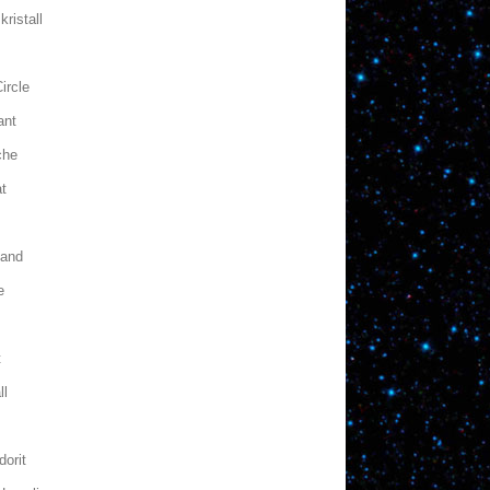
kristall
ircle
ant
che
t
band
e
t
ll
dorit