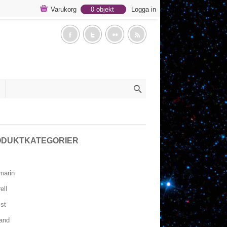
Varukorg
0 objekt
Logga in
f
t
c
a
ODUKTKATEGORIER
marin
ell
st
and