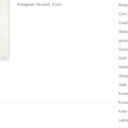
Kategorier:
Akvarell
,
Konst
Bergs
Citrin
CropC
Diam
goua
Grana
Guld
Hals
Häng
Jade
Kons
Krista
Kulor
Labra