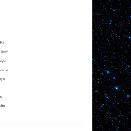
n
r
tur
eshow
agd
pärla
eye
s
os
lin