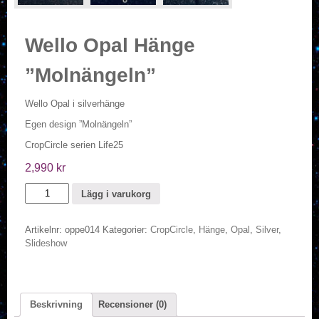
Wello Opal Hänge
”Molnängeln”
Wello Opal i silverhänge
Egen design ”Molnängeln”
CropCircle serien Life25
2,990
kr
Wello
Lägg i varukorg
Opal
Hänge
Artikelnr:
oppe014
Kategorier:
CropCircle
,
Hänge
,
Opal
,
Silver
,
"Molnängeln"
Slideshow
mängd
Beskrivning
Recensioner (0)