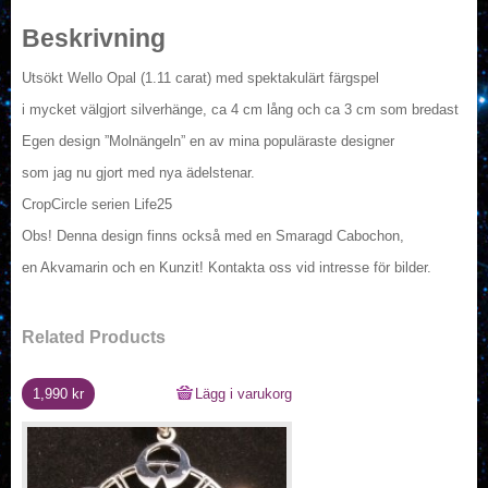
Beskrivning
Utsökt Wello Opal (1.11 carat) med spektakulärt färgspel
i mycket välgjort silverhänge, ca 4 cm lång och ca 3 cm som bredast
Egen design ”Molnängeln” en av mina populäraste designer
som jag nu gjort med nya ädelstenar.
CropCircle serien Life25
Obs! Denna design finns också med en Smaragd Cabochon,
en Akvamarin och en Kunzit! Kontakta oss vid intresse för bilder.
Related Products
1,990
kr
Lägg i varukorg