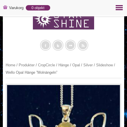
Varukorg
0 objekt
f
t
c
a
Home
/
Produkter
/
CropCircle
/
Hänge
/
Opal
/
Silver
/
Slideshow
/
Wello Opal Hänge ”Molnängeln”