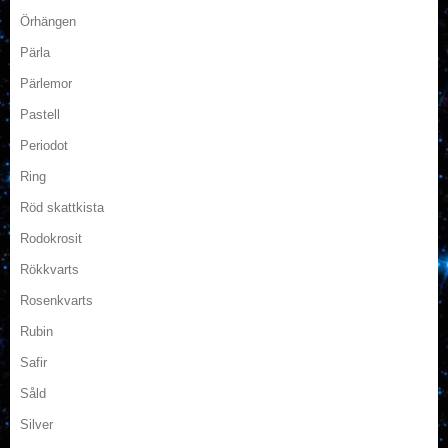
Örhängen
Pärla
Pärlemor
Pastell
Periodot
Ring
Röd skattkista
Rodokrosit
Rökkvarts
Rosenkvarts
Rubin
Safir
Såld
Silver